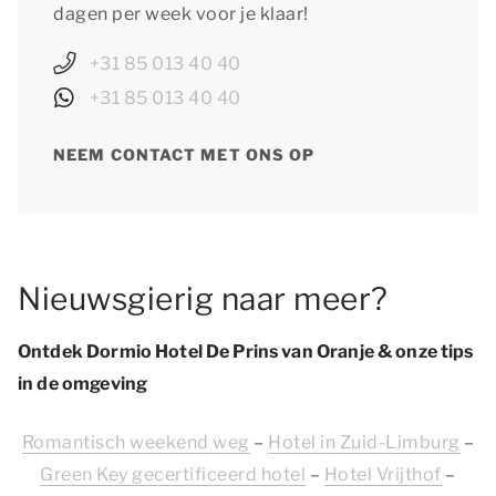
dagen per week voor je klaar!
+31 85 013 40 40
+31 85 013 40 40
NEEM CONTACT MET ONS OP
Nieuwsgierig naar meer?
Ontdek Dormio Hotel De Prins van Oranje & onze tips
in de omgeving
Romantisch weekend weg
–
Hotel in Zuid-Limburg
–
Green Key gecertificeerd hotel
–
Hotel Vrijthof
–