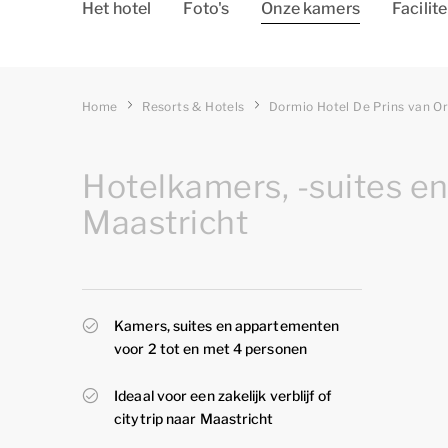
Het hotel
Foto's
Onze kamers
Facilite
Home
Resorts & Hotels
Dormio Hotel De Prins van O
Hotelkamers, -suites e
Maastricht
Kamers, suites en appartementen
voor 2 tot en met 4 personen
Ideaal voor een zakelijk verblijf of
citytrip naar Maastricht