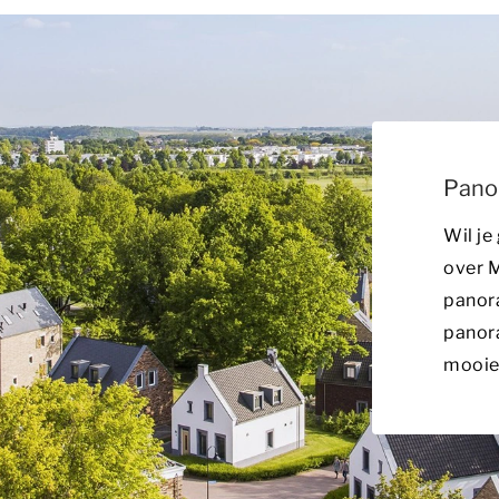
Pano
Wil je
over M
panor
panor
mooie 