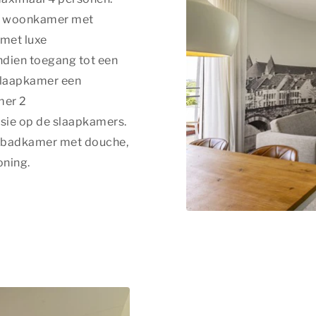
le woonkamer met
 met luxe
dien toegang tot een
 slaapkamer een
mer 2
isie op de slaapkamers.
n badkamer met douche,
oning.