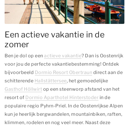
Een actieve vakantie in de
zomer
Ben je dol op een
actieve vakantie
? Dan is Oostenrijk
voor jou de perfecte vakantiebestemming! Ontdek
bijvoorbeeld
Dormio Resort Obertraun
direct aan de
schitterende
Hallstättersee
, het gemoedelijke
Gasthof Höllwirt
op een steenworp afstand van het
resort of
Dormio Aparthotel Hinterstoder
in de
populaire regio Pyhrn-Priel. In de Oostenrijkse Alpen
kun je heerlijk bergwandelen, mountainbiken, raften,
klimmen, rodelen en nog veel meer. Naast deze