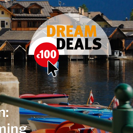
n:
ming