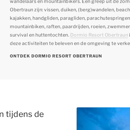
wandelaars en mountainbikers. Een greep uit de zom
Obertraun zijn: vissen, duiken, (berg)wandelen, beac
kajakken, handgliden, paragliden, parachutespringen
mountainbiken, raften, paardrijden, roeien, zwemme
survival en huttentochten.
Dormio Resort Obertraun
deze activiteiten te beleven en de omgeving te verk
ONTDEK DORMIO RESORT OBERTRAUN
 tijdens de