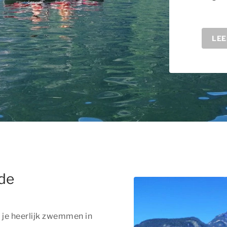
LEE
de
n
je heerlijk zwemmen in