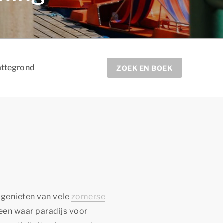
attegrond
ZOEK EN BOEK
 genieten van vele
zomerse
een waar paradijs voor