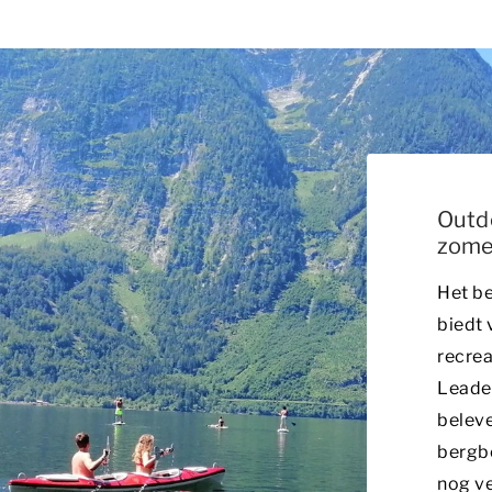
Outdo
zome
Het b
biedt 
recrea
Leader
belev
bergbe
nog ve