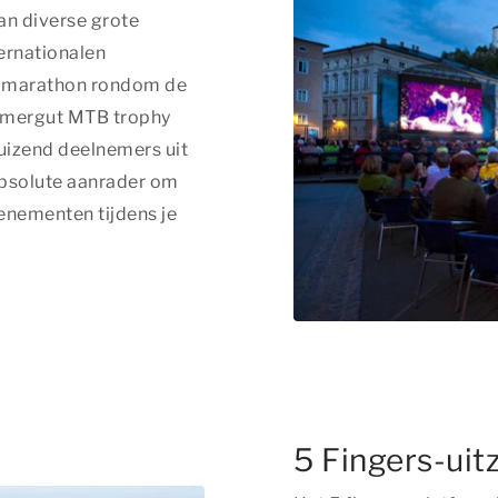
an diverse grote
ernationalen
ve marathon rondom de
kammergut MTB trophy
uizend deelnemers uit
absolute aanrader om
enementen tijdens je
5 Fingers-uit