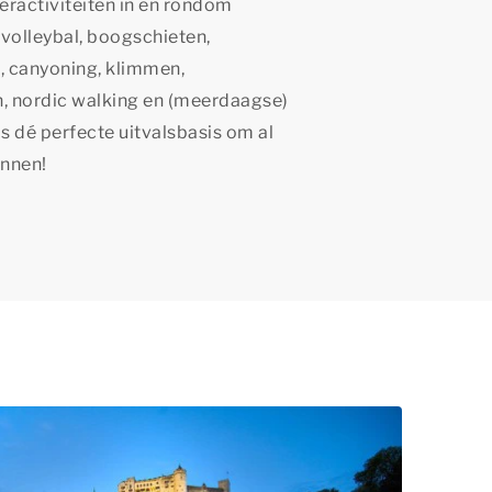
eractiviteiten in en rondom
hvolleybal, boogschieten,
, canyoning, klimmen,
n, nordic walking en (meerdaagse)
is dé perfecte uitvalsbasis om al
ennen!