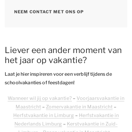
NEEM CONTACT MET ONS OP
Liever een ander moment van
het jaar op vakantie?
Laat je hier inspireren voor een verblijf tijdens de
schoolvakanties of feestdagen!
Wanneer wil jij op vakantie?
–
Voorjaarsvakantie in
Maastricht
–
Zomervakantie in Maastricht
–
Herfstvakantie in Limburg
–
Herfstvakantie in
Nederlands Limburg
–
Kerstvakantie in Zuid-