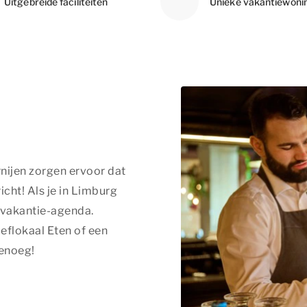
Uitgebreide faciliteiten
Unieke vakantiewoni
nijen zorgen ervoor dat
cht! Als je in Limburg
vakantie-agenda.
roeflokaal Eten of een
genoeg!