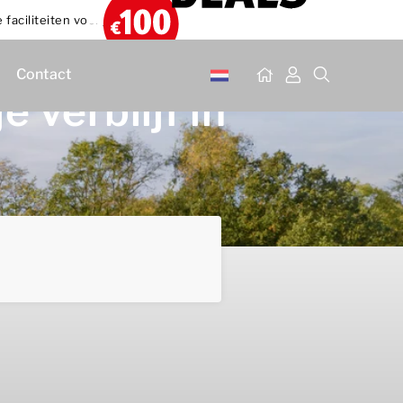
e faciliteiten voor jong en oud
Contact
 verblijf in