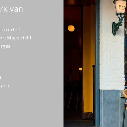
rk van
 en in het
ort Maastricht.
urgse
f
ngen