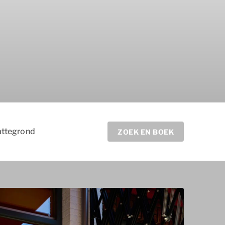
attegrond
ZOEK EN BOEK