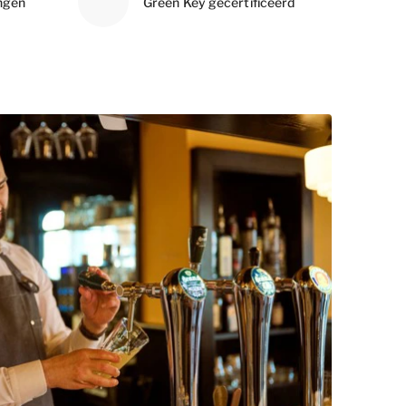
ngen
Green Key gecertificeerd