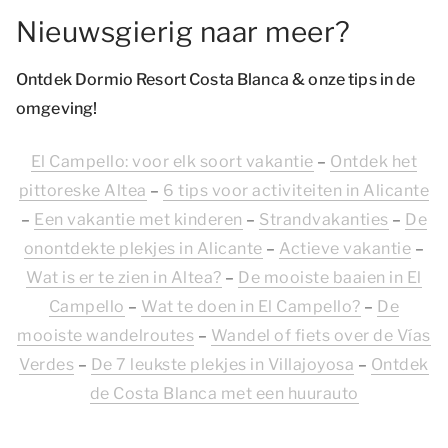
Nieuwsgierig naar meer?
Ontdek Dormio Resort Costa Blanca & onze tips in de
omgeving!
El Campello: voor elk soort vakantie
–
Ontdek het
pittoreske Altea
–
6 tips voor activiteiten in Alicante
–
Een vakantie met kinderen
–
Strandvakanties
–
De
onontdekte plekjes in Alicante
–
Actieve vakantie
–
Wat is er te zien in Altea?
–
De mooiste baaien in El
Campello
–
Wat te doen in El Campello?
–
De
mooiste wandelroutes
–
Wandel of fiets over de Vías
Verdes
–
De 7 leukste plekjes in Villajoyosa
–
Ontdek
de Costa Blanca met een huurauto