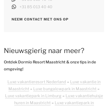
+31 85 013 40 40
NEEM CONTACT MET ONS OP
Nieuwsgierig naar meer?
Ontdek Dormio Resort Maastricht & onze tips in de
omgeving!
Luxe vakantieresort Nederland
–
Luxe vakantie in
Maastricht
–
Luxe bungalowpark in Maastricht
–
Luxe vakantiepark in Limburg
–
Luxe vakantiehuisje
huren in Maastricht
–
Luxe vakantiepark in