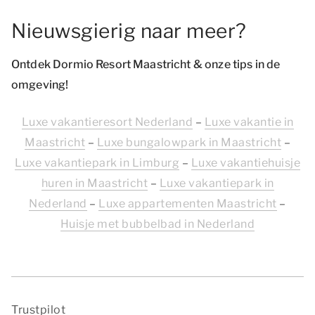
Nieuwsgierig naar meer?
Ontdek Dormio Resort Maastricht & onze tips in de
omgeving!
Luxe vakantieresort Nederland
–
Luxe vakantie in
Maastricht
–
Luxe bungalowpark in Maastricht
–
Luxe vakantiepark in Limburg
–
Luxe vakantiehuisje
huren in Maastricht
–
Luxe vakantiepark in
Nederland
–
Luxe appartementen Maastricht
–
Huisje met bubbelbad in Nederland
Trustpilot