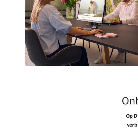
Onb
Op D
verb