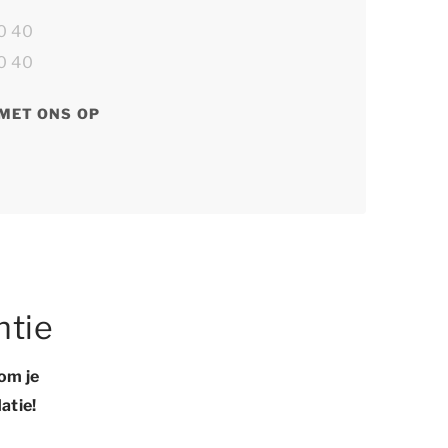
0 40
0 40
MET ONS OP
ntie
om je
atie!