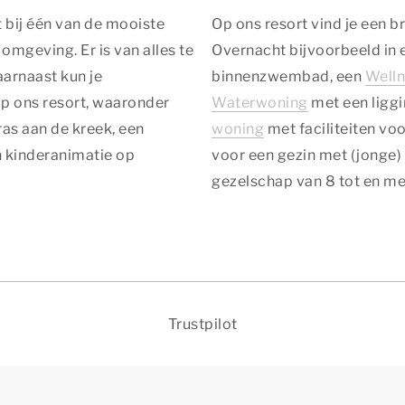
 bij één van de mooiste
Op ons resort vind je een 
omgeving. Er is van alles te
Overnacht bijvoorbeeld in
arnaast kun je
binnenzwembad, een
Well
op ons resort, waaronder
Waterwoning
met een liggi
as aan de kreek, een
woning
met faciliteiten voo
 kinderanimatie op
voor een gezin met (jonge)
gezelschap van 8 tot en me
Trustpilot