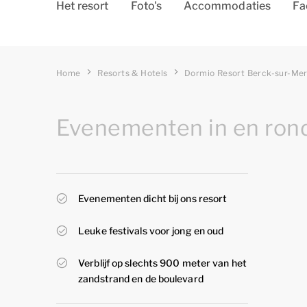
Het resort
Foto's
Accommodaties
Fa
Home
Resorts & Hotels
Dormio Resort Berck-sur-Me
Evenementen in en ron
Evenementen dicht bij ons resort
Leuke festivals voor jong en oud
Verblijf op slechts 900 meter van het
zandstrand en de boulevard