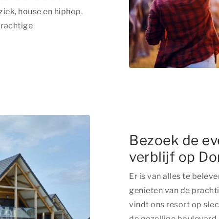
iek, house en hiphop.
prachtige
Bezoek de ev
verblijf op D
Er is van alles te belev
genieten van de prachti
vindt ons resort op sl
de gezellige boulevard.