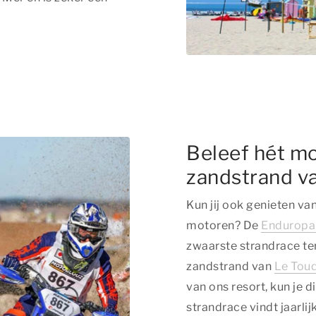
Beleef hét m
zandstrand v
Kun jij ook genieten v
motoren? De
Enduropa
zwaarste strandrace te
zandstrand van
Le Touq
van ons resort, kun je
strandrace vindt jaarlij