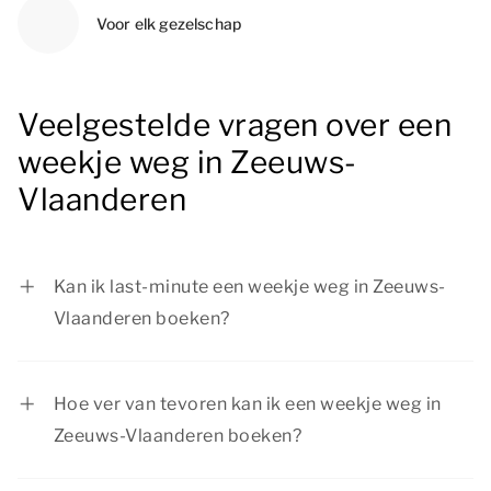
Voor elk gezelschap
Veelgestelde vragen over een
weekje weg in Zeeuws-
Vlaanderen
Kan ik last-minute een weekje weg in Zeeuws-
Vlaanderen boeken?
Zeker! Als er nog een accommodatie
beschikbaar is, kun je je weekje weg in Zeeuws-
Hoe ver van tevoren kan ik een weekje weg in
Vlaanderen last-minute boeken. Wil je zeker zijn
Zeeuws-Vlaanderen boeken?
van een fijn verblijf in Zeeuws-Vlaanderen? Dan
Je kunt je weekje weg in Zeeuws-Vlaanderen ver
willen wij je aanraden om je verblijf tijdig te