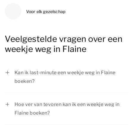
Voor elk gezelschap
Veelgestelde vragen over een
weekje weg in Flaine
Kan ik last-minute een weekje weg in Flaine
boeken?
Zeker! Als er nog een accommodatie
beschikbaar is, kun je je weekje weg in Flaine
Hoe ver van tevoren kan ik een weekje weg in
last-minute boeken. Wil je zeker zijn van een fijn
Flaine boeken?
verblijf in Flaine? Dan willen wij je aanraden om
Je kunt je weekje weg in Flaine ver van tevoren
je verblijf tijdig te boeken.
boeken. Zo kun je extra lang genieten van de