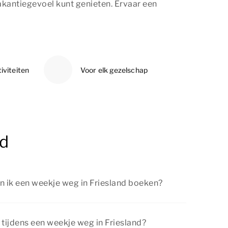
akantiegevoel kunt genieten. Ervaar een
iviteiten
Voor elk gezelschap
nd
n ik een weekje weg in Friesland boeken?
n Friesland ver van tevoren boeken. Zo kun je
 de voorpret en weet je zeker dat de
 tijdens een weekje weg in Friesland?