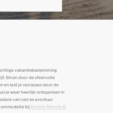
rachtige vakantiebestemming
jf. Struin door de sfeervolle
en en laat je verrassen door de
n je weer heerlijk ontspannen in
alans van rust en avontuur
accommodatie bij
Dormio Resorts &