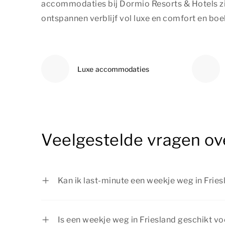
accommodaties bij Dormio Resorts & Hotels zij
ontspannen verblijf vol luxe en comfort en boe
Luxe accommodaties
Veelgestelde vragen ov
Kan ik last-minute een weekje weg in Frie
Zeker! Als er nog een accommodatie beschi
weg in Friesland last-minute boeken. Wil je 
Is een weekje weg in Friesland geschikt v