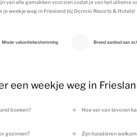
n van alle gemakken voorzien zodat je van het ultieme v
k je weekje weg in Friesland bij Dormio Resorts & Hotels!
Mooie vakantiebestemming
Breed aanbod aan act
er een weekje weg in Friesla
sland boeken?
Hoe ver van tevoren ka
kbaar is, kun je je weekje
Je kunt je weekje weg i
zeker zijn van een fijn
extra lang genieten van
oor gezinnen?
Zijn huisdieren welkom