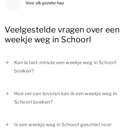
Voor elk gezelschap
Veelgestelde vragen over een
weekje weg in Schoorl
Kan ik last-minute een weekje weg in Schoorl
boeken?
Zeker! Als er nog een accommodatie
beschikbaar is, kun je je weekje weg in Schoorl
Hoe ver van tevoren kan ik een weekje weg in
last-minute boeken. Wil je zeker zijn van een fijn
Schoorl boeken?
verblijf in Schoorl? Dan willen wij je aanraden om
Je kunt je weekje weg in Schoorl ver van tevoren
je verblijf tijdig te boeken.
boeken. Zo kun je extra lang genieten van de
Is een weekje weg in Schoorl geschikt voor
voorpret en weet je zeker dat de accommodatie