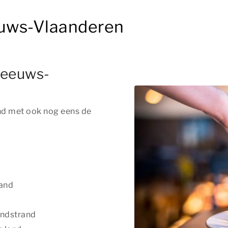
euws-Vlaanderen
Zeeuws-
nd met ook nog eens de
rand
andstrand