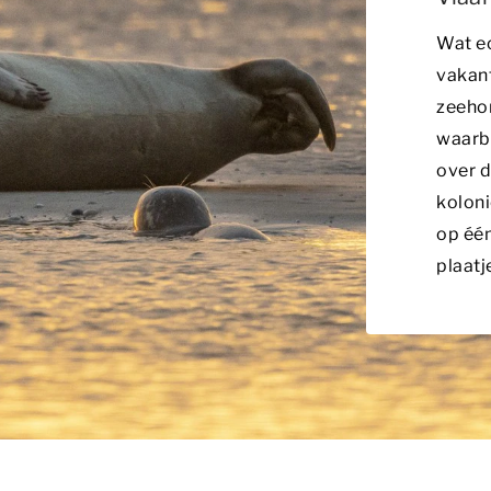
Wat ec
vakant
zeehon
waarbi
over 
koloni
op één
plaatj