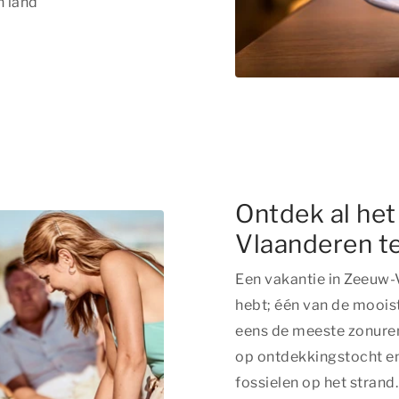
n land
Ontdek al he
Vlaanderen te
Een vakantie in Zeeuw-V
hebt; één van de mooi
eens de meeste zonuren 
op ontdekkingstocht e
fossielen op het strand