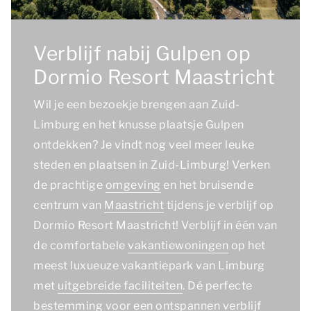
Verblijf nabij Gulpen op
Dormio Resort Maastricht
Wil je een bezoekje brengen aan Zuid-
Limburg en het knusse plaatsje Gulpen
ontdekken? Je vindt nog veel meer leuke
steden en plaatsen in Zuid-Limburg! Verken
de prachtige
omgeving
en het bruisende
centrum van
Maastricht
tijdens je verblijf op
Dormio Resort Maastricht! Verblijf in één van
de comfortabele
vakantiewoningen
op het
meest luxueuze vakantiepark van Limburg
met
uitgebreide faciliteiten
. Dé perfecte
bestemming voor een ontspannen verblijf