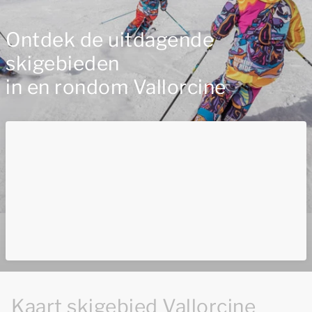
Ontdek de uitdagende
skigebieden
in en rondom Vallorcine
Kaart skigebied Vallorcine