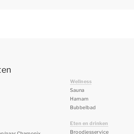
iten
Wellness
Sauna
Hamam
Bubbelbad
Eten en drinken
Broodjesservice
van/naar Chamonix