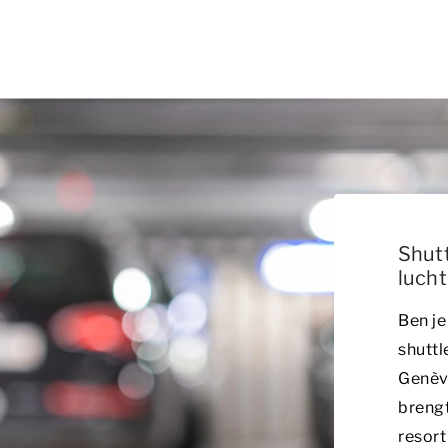
Shutt
luch
Ben je
shuttl
Genèv
brengt
resort