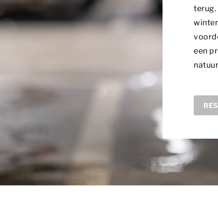
terug
winter
voorde
een pr
natuur
RES