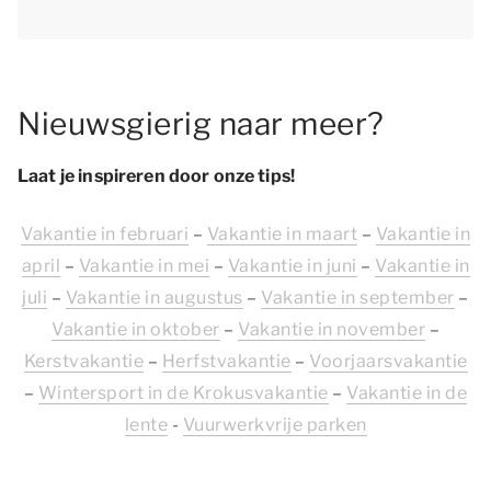
Nieuwsgierig naar meer?
Laat je inspireren door onze tips!
Vakantie in februari
–
Vakantie in maart
–
Vakantie in
april
–
Vakantie in mei
–
Vakantie in juni
–
Vakantie in
juli
–
Vakantie in augustus
–
Vakantie in september
–
Vakantie in oktober
–
Vakantie in november
–
Kerstvakantie
–
Herfstvakantie
–
Voorjaarsvakantie
–
Wintersport in de Krokusvakantie
–
Vakantie in de
lente
-
Vuurwerkvrije parken