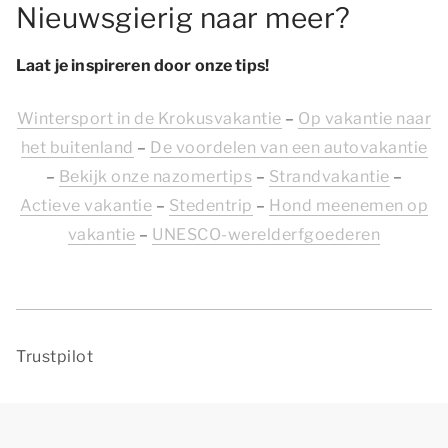
Nieuwsgierig naar meer?
Laat je inspireren door onze tips!
Wintersport in de Krokusvakantie
–
Op vakantie naar
het buitenland
–
De voordelen van een autovakantie
–
Bekijk onze nazomertips
–
Strandvakantie
–
Actieve vakantie
–
Stedentrip
–
Hond meenemen op
vakantie
–
UNESCO-werelderfgoederen
Trustpilot