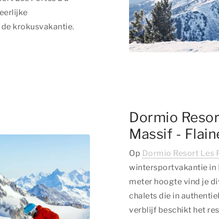
eerlijke
s de krokusvakantie.
Dormio Resor
Massif - Flain
Op
Dormio Resort Les 
wintersportvakantie in 
meter hoogte vind je d
chalets die in authenti
verblijf beschikt het re