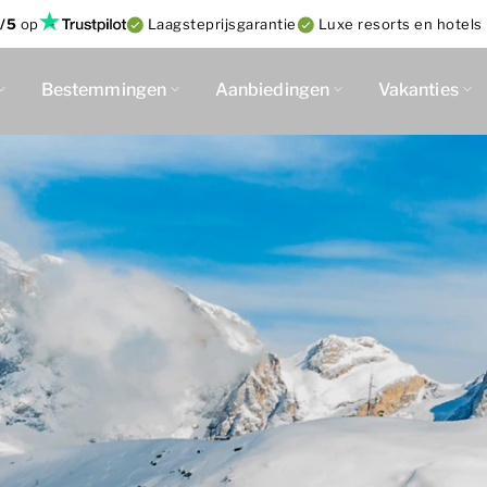
/5
op
Laagsteprijsgarantie
Luxe resorts en hotels 
Bestemmingen
Aanbiedingen
Vakanties