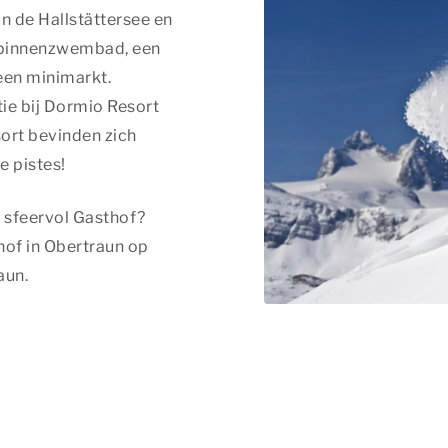
 de Hallstättersee en
n binnenzwembad, een
een minimarkt.
ie bij Dormio Resort
sort bevinden zich
e pistes!
n sfeervol Gasthof?
thof in Obertraun op
aun.