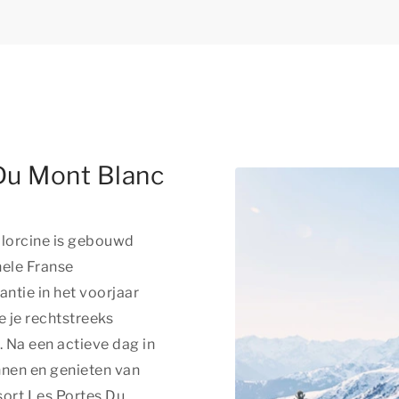
Du Mont Blanc
llorcine is gebouwd
nele Franse
antie in het voorjaar
e je rechtstreeks
 Na een actieve dag in
nnen en genieten van
sort Les Portes Du