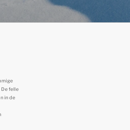
ommige
 De felle
n in de
n