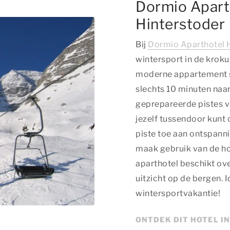
Dormio Aparth
Hinterstoder
Bij
Dormio Aparthotel 
wintersport in de krok
moderne appartement sta
slechts 10 minuten naa
geprepareerde pistes vo
jezelf tussendoor kunt
piste toe aan ontspanni
maak gebruik van de ho
aparthotel beschikt ove
uitzicht op de bergen. 
wintersportvakantie!
ONTDEK DIT HOTEL I