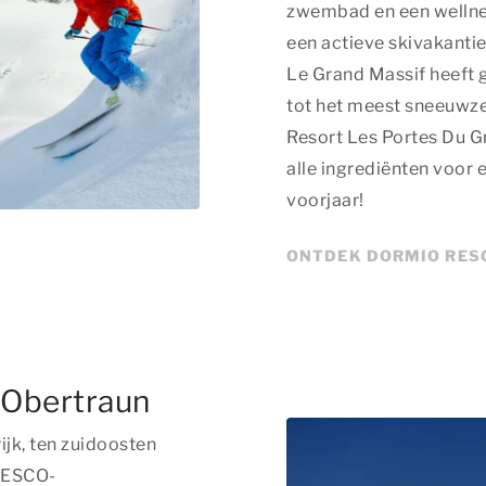
zwembad en een wellnes
een actieve skivakantie
Le Grand Massif heeft 
tot het meest sneeuwz
Resort Les Portes Du G
alle ingrediënten voor 
voorjaar!
ONTDEK DORMIO RES
 Obertraun
ijk, ten zuidoosten
UNESCO-