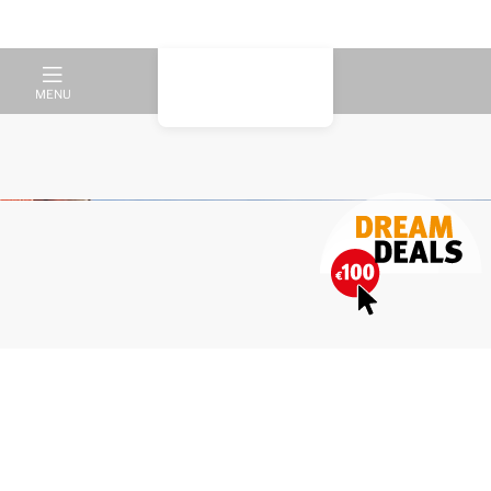
MENU
Een unieke locatie aan de
Rursee in het Nationaal Park
Eifel