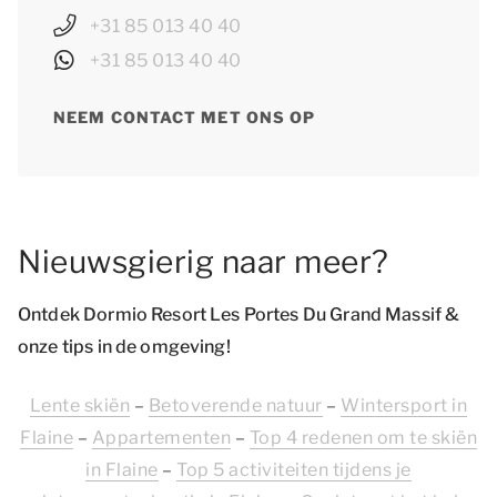
+31 85 013 40 40
+31 85 013 40 40
NEEM CONTACT MET ONS OP
Nieuwsgierig naar meer?
Ontdek Dormio Resort Les Portes Du Grand Massif &
onze tips in de omgeving!
Lente skiën
–
Betoverende natuur
–
Wintersport in
Flaine
–
Appartementen
–
Top 4 redenen om te skiën
in Flaine
–
Top 5 activiteiten tijdens je