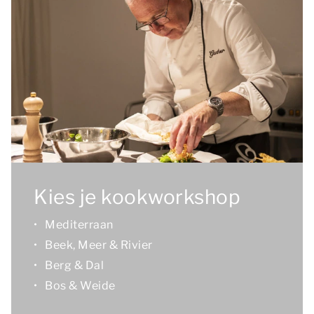
Kies je kookworkshop
Mediterraan
Beek, Meer & Rivier
Berg & Dal
Bos & Weide