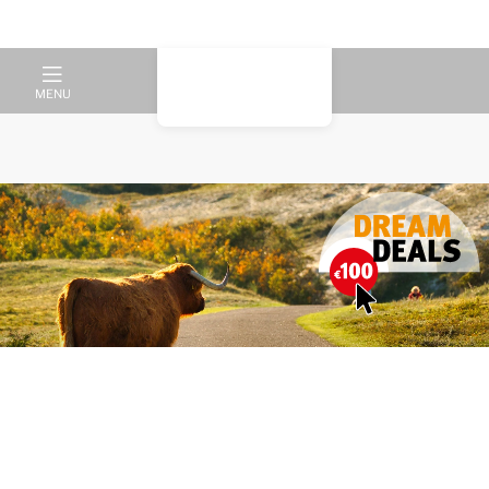
MENU
Verblijf bij de meest
indrukwekkende duinen van
Nederland