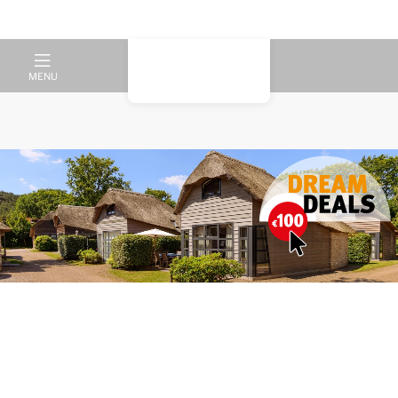
MENU
Verblijf bij de meest
indrukwekkende duinen van
Nederland