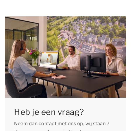
Campello zo vroeg mogelijk te boeken, zodat je
met kerst in El Campello! In de meeste
zeker bent van een verblijf in de accommodatie
accommodaties zijn honden toegestaan. Bij elk
van jouw voorkeur. Daarnaast kun je extra lang
accommodatietype staat aangegeven of
genieten van de voorpret als je je verblijf tijdig
huisdieren in dat accommodatietype welkom
boekt.
zijn. Je kunt maximaal 2 huisdieren per
accommodatie bijboeken en er geldt een
toeslag per huisdier.
Heb je een vraag?
Neem dan contact met ons op, wij staan 7