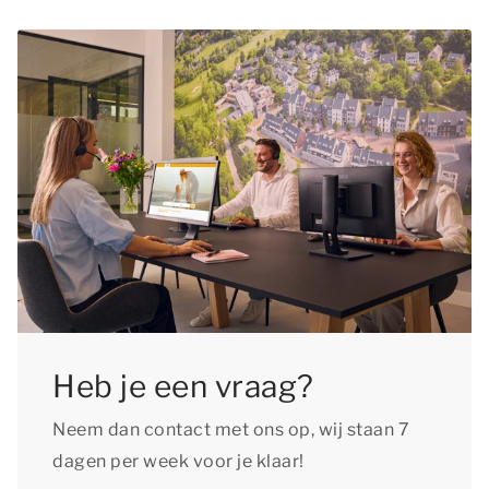
Duitsland zo vroeg mogelijk te boeken, zodat je
accommodaties zijn honden toegestaan. Bij elk
zeker bent van een verblijf in de accommodatie
accommodatietype staat aangegeven of
van jouw voorkeur. Daarnaast kun je extra lang
huisdieren in dat accommodatietype welkom
genieten van de voorpret als je je verblijf tijdig
zijn. Je kunt maximaal 2 huisdieren per
boekt.
accommodatie bijboeken en er geldt een
toeslag per huisdier.
Heb je een vraag?
Neem dan contact met ons op, wij staan 7
dagen per week voor je klaar!