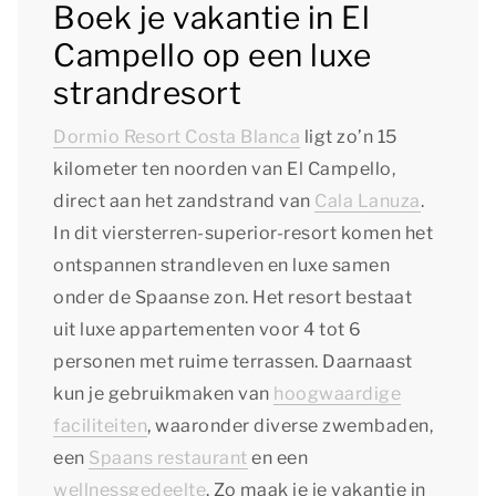
Boek je vakantie in El
Campello op een luxe
strandresort
Dormio Resort Costa Blanca
ligt zo’n 15
kilometer ten noorden van El Campello,
direct aan het zandstrand van
Cala Lanuza
.
In dit viersterren-superior-resort komen het
ontspannen strandleven en luxe samen
onder de Spaanse zon. Het resort bestaat
uit luxe appartementen voor 4 tot 6
personen met ruime terrassen. Daarnaast
kun je gebruikmaken van
hoogwaardige
faciliteiten
, waaronder diverse zwembaden,
een
Spaans restaurant
en een
wellnessgedeelte
. Zo maak je je vakantie in