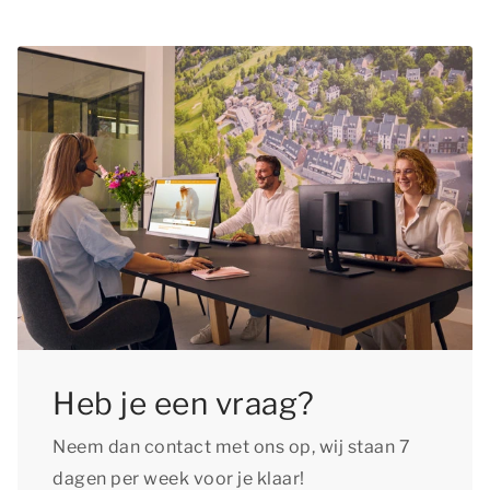
zomervakantie Oostenrijk. In een groot deel van
vroeg mogelijk te boeken. Zo ben je verzekerd
onze accommodaties zijn huisdieren toegestaan.
van een verblijf in de accommodatie die volledig
Bekijk het accommodatietype van jouw
aan jouw wensen voldoet en kun je uitkijken naar
voorkeur om te zien of huisdieren hierin welkom
een heerlijke zomer Oostenrijk!
zijn. Het is verplicht je huisdier op te geven bij
het plaatsen van je reservering en aan de
huisdierentoeslag te voldoen.
Heb je een vraag?
Neem dan contact met ons op, wij staan 7
dagen per week voor je klaar!