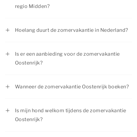
regio Midden?
De zomervakantie in regio Midden is van 18 juli
tot en met 30 augustus 2026.
Hoelang duurt de zomervakantie in Nederland?
De zomervakantie in Nederland duurt per regio 6
weken. Het is per regio verschillend wanneer de
Is er een aanbieding voor de zomervakantie
kinderen 6 weken vrij zijn van school.
Oostenrijk?
Dormio Resorts & Hotels biedt regelmatig
interessante kortingen. Bekijk de pagina
acties &
Wanneer de zomervakantie Oostenrijk boeken?
arrangementen
voor de huidige aanbiedingen.
De zomervakantie is misschien wel de meest
populaire periode van het jaar om op vakantie te
Is mijn hond welkom tijdens de zomervakantie
gaan, omdat de kinderen gedurende de
Oostenrijk?
zomervakantie vrij zijn van school. Wij willen je
Jazeker! Je
hond
is van harte welkom tijdens de
daarom adviseren om de zomervakantie zo