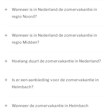
en met 23 augustus 2026.
Wanneer is in Nederland de zomervakantie in
regio Noord?
De zomervakantie in regio Noord is van 4 juli tot
en met 16 augustus 2026.
Wanneer is in Nederland de zomervakantie in
regio Midden?
De zomervakantie in regio Midden is van 18 juli
tot en met 30 augustus 2026.
Hoelang duurt de zomervakantie in Nederland?
De zomervakantie in Nederland duurt per regio 6
weken. Het is per regio verschillend wanneer de
Is er een aanbieding voor de zomervakantie in
kinderen 6 weken vrij zijn van school.
Heimbach?
Dormio Resorts & Hotels biedt regelmatig
interessante kortingen. Bekijk de pagina
acties &
Wanneer de zomervakantie in Heimbach