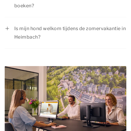
arrangementen
voor de huidige aanbiedingen.
boeken?
De zomervakantie is misschien wel de meest
populaire periode van het jaar om op vakantie te
Is mijn hond welkom tijdens de zomervakantie in
gaan, omdat de kinderen gedurende de
Heimbach?
zomervakantie vrij zijn van school. Wij willen je
Jazeker! Je
hond
is van harte welkom tijdens de
daarom adviseren om de zomervakantie zo
zomervakantie in Heimbach. In een groot deel
vroeg mogelijk te boeken. Zo ben je verzekerd
van onze accommodaties zijn huisdieren
van een verblijf in de accommodatie die volledig
toegestaan. Bekijk het accommodatietype van
aan jouw wensen voldoet en kun je uitkijken naar
jouw voorkeur om te zien of huisdieren hierin
een heerlijke zomer in Heimbach!
welkom zijn. Het is verplicht je huisdier op te
geven bij het plaatsen van je reservering en aan
de huisdierentoeslag te voldoen.