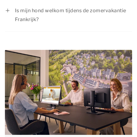
populaire periode van het jaar om op vakantie te
Is mijn hond welkom tijdens de zomervakantie
gaan, omdat de kinderen gedurende de
Frankrijk?
zomervakantie vrij zijn van school. Wij willen je
Jazeker! Je
hond
is van harte welkom tijdens de
daarom adviseren om de zomervakantie zo
zomervakantie Frankrijk. In een groot deel van
vroeg mogelijk te boeken. Zo ben je verzekerd
onze accommodaties zijn huisdieren toegestaan.
van een verblijf in de accommodatie die volledig
Bekijk het accommodatietype van jouw
aan jouw wensen voldoet en kun je uitkijken naar
voorkeur om te zien of huisdieren hierin welkom
een heerlijke zomer Frankrijk!
zijn. Het is verplicht je huisdier op te geven bij
het plaatsen van je reservering en aan de
huisdierentoeslag te voldoen.