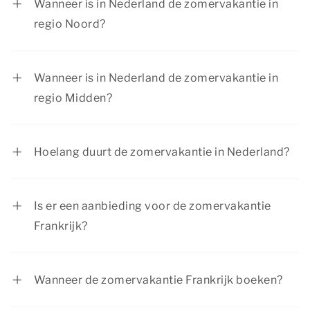
Wanneer is in Nederland de zomervakantie in
regio Noord?
De zomervakantie in regio Noord is van 4 juli tot
en met 16 augustus 2026.
Wanneer is in Nederland de zomervakantie in
regio Midden?
De zomervakantie in regio Midden is van 18 juli
tot en met 30 augustus 2026.
Hoelang duurt de zomervakantie in Nederland?
De zomervakantie in Nederland duurt per regio 6
weken. Het is per regio verschillend wanneer de
Is er een aanbieding voor de zomervakantie
kinderen 6 weken vrij zijn van school.
Frankrijk?
Dormio Resorts & Hotels biedt regelmatig
interessante kortingen. Bekijk de pagina
acties &
Wanneer de zomervakantie Frankrijk boeken?
arrangementen
voor de huidige aanbiedingen.
De zomervakantie is misschien wel de meest