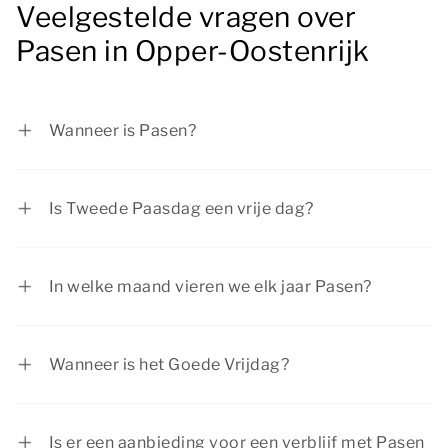
Veelgestelde vragen over
Pasen in Opper-Oostenrijk
Wanneer is Pasen?
Eerste Paasdag is op zondag 28 maart 2027 en
Tweede Paasdag op maandag 29 maart 2027.
Is Tweede Paasdag een vrije dag?
Eerste en Tweede Paasdag zijn officiële
feestdagen in Nederland. De meeste mensen zijn
In welke maand vieren we elk jaar Pasen?
vrij tijdens Pasen.
Pasen valt meestal in de maand april. Een enkele
keer valt Pasen in maart.
Wanneer is het Goede Vrijdag?
Goede Vrijdag is altijd de vrijdag voor Pasen. In
2027 valt Goede Vrijdag op 26 maart.
Is er een aanbieding voor een verblijf met Pasen