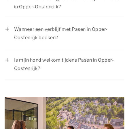
in Opper-Oostenrijk?
Bekijk de pagina
acties & arrangementen
voor
de huidige aanbiedingen. Dormio Resorts &
Wanneer een verblijf met Pasen in Opper-
Hotels biedt regelmatig interessante
Oostenrijk boeken?
kortingsacties.
Het paasweekend is een populair moment voor
een lang weekend weg in Opper-Oostenrijk,
Is mijn hond welkom tijdens Pasen in Opper-
aangezien de meeste mensen dan een extra lang
Oostenrijk?
weekend vrij zijn. Wij willen je daarom adviseren
Zeker, je
hond
is van harte welkom tijdens het
om je verblijf voor Pasen zo vroeg mogelijk te
paasweekend in Opper-Oostenrijk. In de meeste
boeken. Zo heb je meer zekerheid dat de
accommodaties zijn huisdieren toegestaan.
accommodatie van jouw voorkeur nog
Bekijk bij het accommodatietype op onze
beschikbaar is.
website of huisdieren daarin zijn toegestaan.
Vergeet niet om je huisdier op te geven bij het