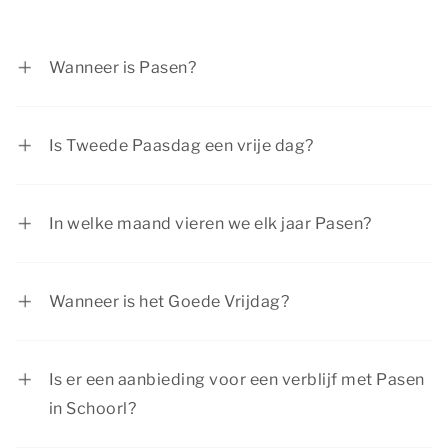
Wanneer is Pasen?
Eerste Paasdag is op zondag 28 maart 2027 en
Tweede Paasdag op maandag 29 maart 2027.
Is Tweede Paasdag een vrije dag?
Eerste en Tweede Paasdag zijn officiële
feestdagen in Nederland. De meeste mensen zijn
In welke maand vieren we elk jaar Pasen?
vrij tijdens Pasen.
Pasen valt meestal in de maand april. Een enkele
keer valt Pasen in maart.
Wanneer is het Goede Vrijdag?
Goede Vrijdag is altijd de vrijdag voor Pasen. In
2027 valt Goede Vrijdag op 26 maart.
Is er een aanbieding voor een verblijf met Pasen
in Schoorl?
Bekijk de pagina
acties & arrangementen
voor