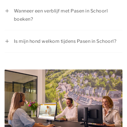
de huidige aanbiedingen. Dormio Resorts &
Wanneer een verblijf met Pasen in Schoorl
Hotels biedt regelmatig interessante
boeken?
kortingsacties.
Het paasweekend is een populair moment voor
een lang weekend weg in Schoorl, aangezien de
Is mijn hond welkom tijdens Pasen in Schoorl?
meeste mensen dan een extra lang weekend vrij
Zeker, je
hond
is van harte welkom tijdens het
zijn. Wij willen je daarom adviseren om je verblijf
paasweekend in Schoorl. In de meeste
voor Pasen zo vroeg mogelijk te boeken. Zo heb
accommodaties zijn huisdieren toegestaan.
je meer zekerheid dat de accommodatie van
Bekijk bij het accommodatietype op onze
jouw voorkeur nog beschikbaar is.
website of huisdieren daarin zijn toegestaan.
Vergeet niet om je huisdier op te geven bij het
plaatsen van je reservering en aan de
huisdierentoeslag te voldoen.