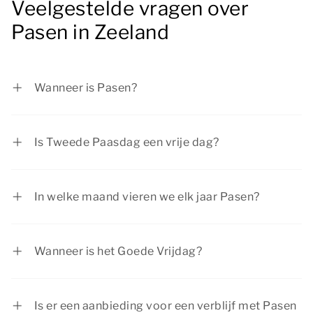
Veelgestelde vragen over
Pasen in Zeeland
Wanneer is Pasen?
Eerste Paasdag is op zondag 28 maart 2027 en
Tweede Paasdag op maandag 29 maart 2027.
Is Tweede Paasdag een vrije dag?
Eerste en Tweede Paasdag zijn officiële
feestdagen in Nederland. De meeste mensen zijn
In welke maand vieren we elk jaar Pasen?
vrij tijdens Pasen.
Pasen valt meestal in de maand april. Een enkele
keer valt Pasen in maart.
Wanneer is het Goede Vrijdag?
Goede Vrijdag is altijd de vrijdag voor Pasen. In
2027 valt Goede Vrijdag op 26 maart.
Is er een aanbieding voor een verblijf met Pasen