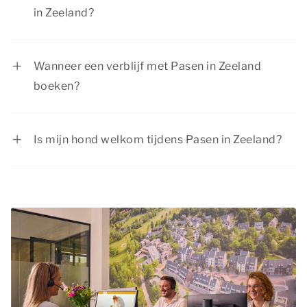
in Zeeland?
Bekijk de pagina
acties & arrangementen
voor
de huidige aanbiedingen. Dormio Resorts &
Wanneer een verblijf met Pasen in Zeeland
Hotels biedt regelmatig interessante
boeken?
kortingsacties.
Het paasweekend is een populair moment voor
een lang weekend weg in Zeeland, aangezien de
Is mijn hond welkom tijdens Pasen in Zeeland?
meeste mensen dan een extra lang weekend vrij
Zeker, je
hond
is van harte welkom tijdens het
zijn. Wij willen je daarom adviseren om je verblijf
paasweekend in Zeeland. In de meeste
voor Pasen zo vroeg mogelijk te boeken. Zo heb
accommodaties zijn huisdieren toegestaan.
je meer zekerheid dat de accommodatie van
Bekijk bij het accommodatietype op onze
jouw voorkeur nog beschikbaar is.
website of huisdieren daarin zijn toegestaan.
Vergeet niet om je huisdier op te geven bij het
plaatsen van je reservering en aan de
huisdierentoeslag te voldoen.