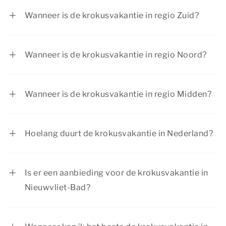
voorjaarsvakantie of carnavalsvakantie
Wanneer is de krokusvakantie in regio Zuid?
genoemd. De krokusvakantie is de eerste
In regio Zuid is de krokusvakantie van 13 februari
schoolvakantie van het jaar in Nederland.
tot en met 21 februari 2027.
Wanneer is de krokusvakantie in regio Noord?
In regio Noord is de krokusvakantie van 20
februari tot en met 28 februari 2027.
Wanneer is de krokusvakantie in regio Midden?
In regio Midden is de krokusvakantie van 20
februari tot en met 28 februari 2027.
Hoelang duurt de krokusvakantie in Nederland?
De krokusvakantie duurt per regio één week.
Welke week de kinderen in Nederland vrij zijn
Is er een aanbieding voor de krokusvakantie in
tijdens de krokusvakantie, hangt af van de regio
Nieuwvliet-Bad?
waarin de school zich bevindt.
Er zijn regelmatig aantrekkelijke aanbiedingen
bij Dormio Resorts & Hotels. Voor de meest