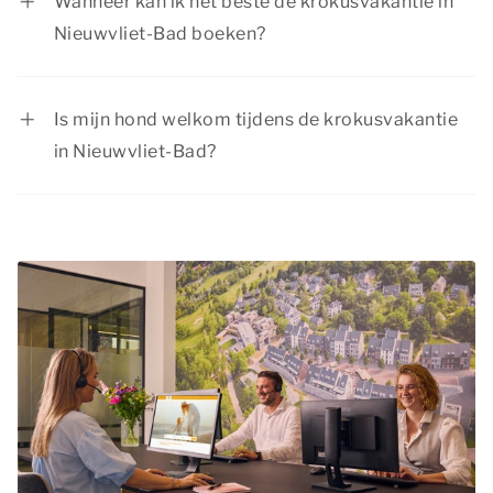
Wanneer kan ik het beste de krokusvakantie in
actuele aanbiedingen kun je terecht op de
Nieuwvliet-Bad boeken?
pagina
acties & arrangementen
.
De krokusvakantie is een populaire
vakantieperiode, omdat de kinderen dan vrij zijn
Is mijn hond welkom tijdens de krokusvakantie
van school. Het is daarom aan te raden om je
in Nieuwvliet-Bad?
krokusvakantie zo vroeg mogelijk te boeken,
Jazeker, je
hond
is van harte welkom tijdens de
zodat je zeker bent van een verblijf in je favoriete
krokusvakantie in Nieuwvliet-Bad! In de meeste
accommodatie. Bovendien kun je langer
accommodaties mogen maximaal 2 honden
genieten van de voorpret als je op tijd boekt.
verblijven. Bij elk accommodatietype staat
Wacht dus niet te lang met het plannen van je
vermeld of huisdieren in dat type zijn
krokusvakantie in Nieuwvliet-Bad!
toegestaan. Vergeet niet je huisdier bij te boeken
en aan de huisdierentoeslag te voldoen.