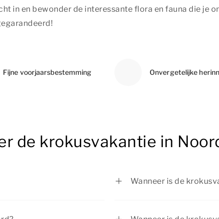
ht in en bewonder de interessante flora en fauna die je 
 gegarandeerd!
Fijne voorjaarsbestemming
Onvergetelijke herin
er de krokusvakantie in Noor
Wanneer is de krokusva
aarsvakantie of
In regio Zuid is de kro
ntie is de eerste
februari 2027.