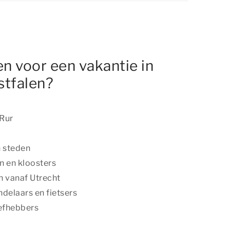
n voor een vakantie in
stfalen?
 Rur
n steden
 en kloosters
en vanaf Utrecht
delaars en fietsers
iefhebbers