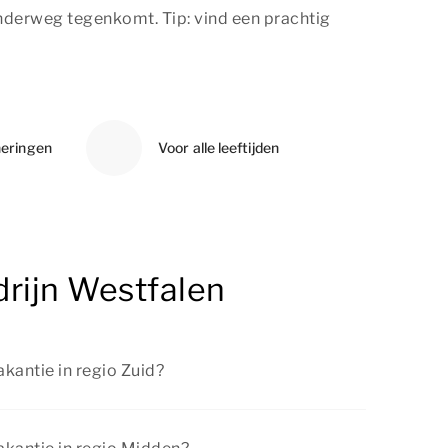
onderweg tegenkomt. Tip: vind een prachtig
neringen
Voor alle leeftijden
drijn Westfalen
kantie in regio Zuid?
kusvakantie van 13 februari tot en met 21