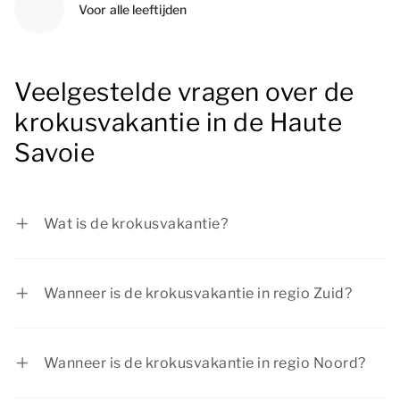
Voor alle leeftijden
Veelgestelde vragen over de
krokusvakantie in de Haute
Savoie
Wat is de krokusvakantie?
De krokusvakantie wordt ook wel de
voorjaarsvakantie of carnavalsvakantie
Wanneer is de krokusvakantie in regio Zuid?
genoemd. De krokusvakantie is de eerste
In regio Zuid is de krokusvakantie van 13 februari
schoolvakantie van het jaar in Nederland.
tot en met 21 februari 2027.
Wanneer is de krokusvakantie in regio Noord?
In regio Noord is de krokusvakantie van 20