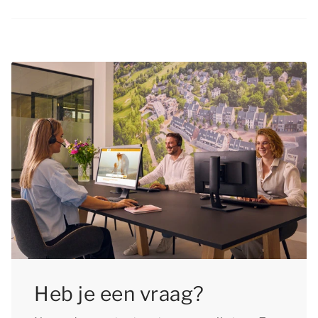
krokusvakantie zo vroeg mogelijk te boeken,
Jazeker, je
hond
is van harte welkom tijdens de
zodat je zeker bent van een verblijf in je favoriete
krokusvakantie in de Haute Savoie! In de meeste
accommodatie. Bovendien kun je langer
accommodaties mogen maximaal 2 honden
genieten van de voorpret als je op tijd boekt.
verblijven. Bij elk accommodatietype staat
Wacht dus niet te lang met het plannen van je
vermeld of huisdieren in dat type zijn
krokusvakantie in de Haute Savoie!
toegestaan. Vergeet niet je huisdier bij te boeken
en aan de huisdierentoeslag te voldoen.
Heb je een vraag?