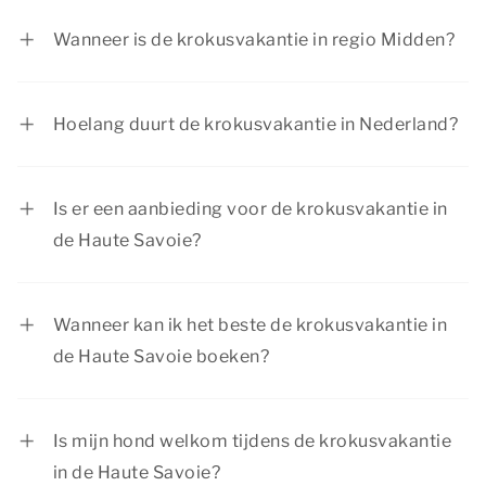
februari tot en met 28 februari 2027.
Wanneer is de krokusvakantie in regio Midden?
In regio Midden is de krokusvakantie van 20
februari tot en met 28 februari 2027.
Hoelang duurt de krokusvakantie in Nederland?
De krokusvakantie duurt per regio één week.
Welke week de kinderen in Nederland vrij zijn
Is er een aanbieding voor de krokusvakantie in
tijdens de krokusvakantie, hangt af van de regio
de Haute Savoie?
waarin de school zich bevindt.
Er zijn regelmatig aantrekkelijke aanbiedingen
bij Dormio Resorts & Hotels. Voor de meest
Wanneer kan ik het beste de krokusvakantie in
actuele aanbiedingen kun je terecht op de
de Haute Savoie boeken?
pagina
acties & arrangementen
.
De krokusvakantie is een populaire
vakantieperiode, omdat de kinderen dan vrij zijn
Is mijn hond welkom tijdens de krokusvakantie
van school. Het is daarom aan te raden om je
in de Haute Savoie?