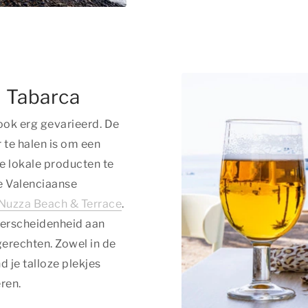
d Tabarca
 ook erg gevarieerd. De
 te halen is om een
e lokale producten te
de Valenciaanse
Nuzza Beach & Terrace
.
verscheidenheid aan
erechten. Zowel in de
d je talloze plekjes
ren.