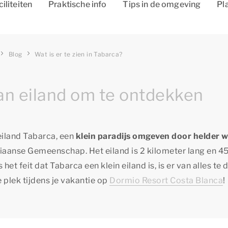
ciliteiten
Praktische info
Tips in de omgeving
Pl
Blog
Wat is er te zien in Tabarca?
an eiland om te ontdekken
 eiland Tabarca, een
klein paradijs omgeven door helder 
enciaanse Gemeenschap. Het eiland is 2 kilometer lang en 
t feit dat Tabarca een klein eiland is, is er van alles te 
 plek tijdens je vakantie op
Dormio Resort Costa Blanca
!