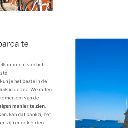
barca te
 elk moment van het
kste
kun je het beste in de
uik in de zee. We raden
e komen om van de
eigen manier te zien
.
ken, kan dat dankzij het
en zijn er ook boten