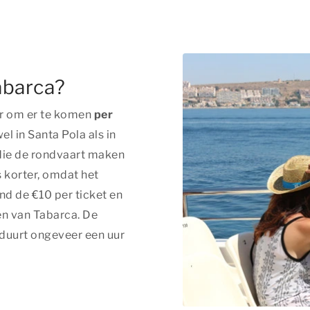
abarca?
er om er te komen
per
el in Santa Pola als in
 die de rondvaart maken
s korter, omdat het
rond de €10 per ticket en
en van Tabarca. De
duurt ongeveer een uur