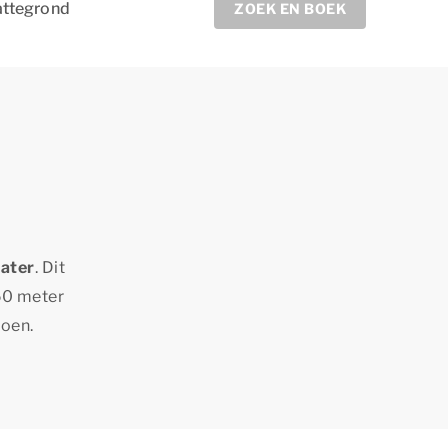
attegrond
ZOEK EN BOEK
water
. Dit
450 meter
doen.