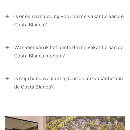
De meivakantie in Nederland duurt een week.
Is er een aanbieding voor de meivakantie aan de
Costa Blanca?
Dormio Resorts & Hotels heeft regelmatig
aantrekkelijke aanbiedingen. Bekijk de pagina
Wanneer kan ik het beste de meivakantie aan de
acties & arrangementen
voor de huidige
Costa Blanca boeken?
aanbiedingen.
De meivakantie is een populaire vakantie voor
gezinnen met kinderen. Aangezien de kinderen
Is mijn hond welkom tijdens de meivakantie aan
vrij zijn van school, zijn de meeste
de Costa Blanca?
accommodaties tijdens de meivakantie
Je
hond
is van harte welkom tijdens de
volgeboekt. Wij willen je daarom adviseren om
meivakantie aan de Costa Blanca! In een groot
de meivakantie aan de Costa Blanca tijdig te
deel van onze accommodaties zijn maximaal 2
boeken, om er zeker van te zijn dat de
huisdieren toegestaan. Bij elk
accommodatie van jouw voorkeur nog