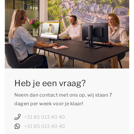
accommodatietype staat aangegeven of en
beschikbaar is.
hoeveel huisdieren in dat type welkom zijn.
Tijdens het plaatsen van je reservering is het
verplicht om je huisdieren bij te boeken en de
huisdierentoeslag te voldoen.
Heb je een vraag?
Neem dan contact met ons op, wij staan 7
dagen per week voor je klaar!
+31 85 013 40 40
+31 85 013 40 40