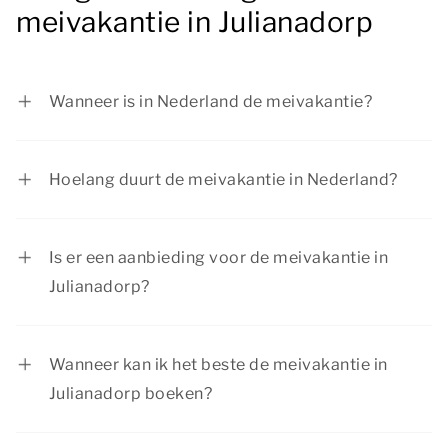
meivakantie in Julianadorp
Wanneer is in Nederland de meivakantie?
De meivakantie is in Nederland van 25 april tot
en met 3 mei 2026.
Hoelang duurt de meivakantie in Nederland?
De meivakantie in Nederland duurt een week.
Is er een aanbieding voor de meivakantie in
Julianadorp?
Dormio Resorts & Hotels heeft regelmatig
aantrekkelijke aanbiedingen. Bekijk de pagina
Wanneer kan ik het beste de meivakantie in
acties & arrangementen
voor de huidige
Julianadorp boeken?
aanbiedingen.
De meivakantie is een populaire vakantie voor