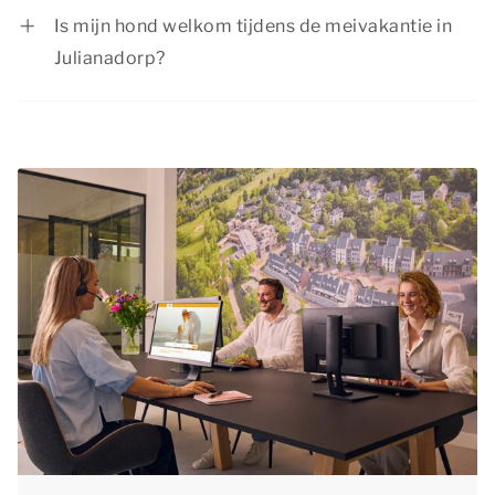
gezinnen met kinderen. Aangezien de kinderen
Is mijn hond welkom tijdens de meivakantie in
vrij zijn van school, zijn de meeste
Julianadorp?
accommodaties tijdens de meivakantie
Je
hond
is van harte welkom tijdens de
volgeboekt. Wij willen je daarom adviseren om
meivakantie in Julianadorp! In een groot deel van
de meivakantie in Julianadorp tijdig te boeken,
onze accommodaties zijn maximaal 2 huisdieren
om er zeker van te zijn dat de accommodatie
toegestaan. Bij elk accommodatietype staat
van jouw voorkeur nog beschikbaar is.
aangegeven of en hoeveel huisdieren in dat type
welkom zijn. Tijdens het plaatsen van je
reservering is het verplicht om je huisdieren bij
te boeken en de huisdierentoeslag te voldoen.