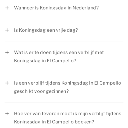
Wanneer is Koningsdag in Nederland?
Koningsdag wordt jaarlijks gevierd op 27 april,
tenzij deze datum op een zondag valt. In dat
Is Koningsdag een vrije dag?
geval wordt het de dag ervoor op zaterdag
Koningsdag is een officiële feestdag, de meeste
gevierd.
mensen in Nederland zijn dan vrij.
Wat is er te doen tijdens een verblijf met
Koningsdag in El Campello?
Er is van alles te beleven tijdens je verblijf met
Koningsdag in El Campello. Zoek de oranje
Is een verblijf tijdens Koningsdag in El Campello
gezelligheid op in een sfeervolle plaats of ga
geschikt voor gezinnen?
naar een vrijmarkt in de omgeving van je
Een verblijf tijdens Koningsdag in El Campello is
accommodatie. Er is van alles te doen voor jong
zeker geschikt voor gezinnen met kinderen!
en oud!
Hoe ver van tevoren moet ik mijn verblijf tijdens
Onze accommodaties zijn geschikt voor elk type
Koningsdag in El Campello boeken?
gezelschap en alle leeftijden. De