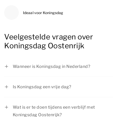
Ideaal voor Koningsdag
Veelgestelde vragen over
Koningsdag Oostenrijk
Wanneer is Koningsdag in Nederland?
Koningsdag wordt jaarlijks gevierd op 27 april,
tenzij deze datum op een zondag valt. In dat
Is Koningsdag een vrije dag?
geval wordt het de dag ervoor op zaterdag
Koningsdag is een officiële feestdag, de meeste
gevierd.
mensen in Nederland zijn dan vrij.
Wat is er te doen tijdens een verblijf met
Koningsdag Oostenrijk?