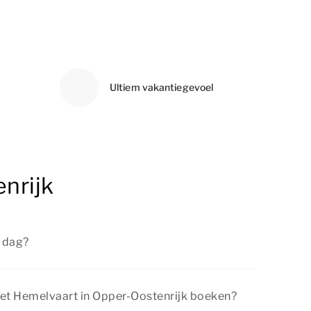
Ultiem vakantiegevoel
nrijk
e dag?
ciële feestdag in Nederland. De meeste mensen
met Hemelvaart in Opper-Oostenrijk boeken?