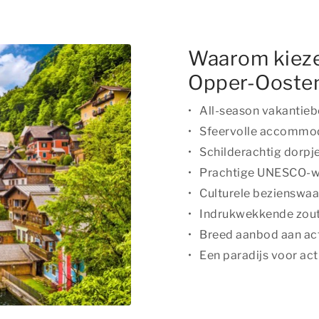
Waarom kieze
Opper-Oosten
All-season vakantie
Sfeervolle accommo
Schilderachtig dorpje
Prachtige UNESCO-w
Culturele bezienswa
Indrukwekkende zou
Breed aanbod aan act
Een paradijs voor ac