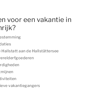
n voor een vakantie in
rijk?
bestemming
daties
 Hallstatt aan de Hallstättersee
erelderfgoederen
ardigheden
tmijnen
iviteiten
tieve vakantiegangers