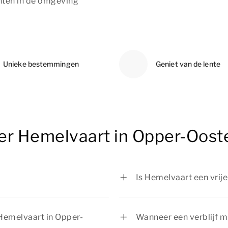
nten in de omgeving
Unieke bestemmingen
Geniet van de lente
er Hemelvaart in Opper-Ooste
Is Hemelvaart een vrij
n donderdag 39 dagen na
Hemelvaart is een offi
zijn dan vrij.
 Hemelvaart in Opper-
Wanneer een verblijf 