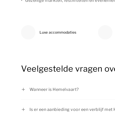
Gezellige markten, festiviteiten en eveneme
Luxe accommodaties
Veelgestelde vragen ov
Wanneer is Hemelvaart?
Hemelvaartsdag vindt altijd plaats op ee
Eerste Paasdag.
Is er een aanbieding voor een verblijf met