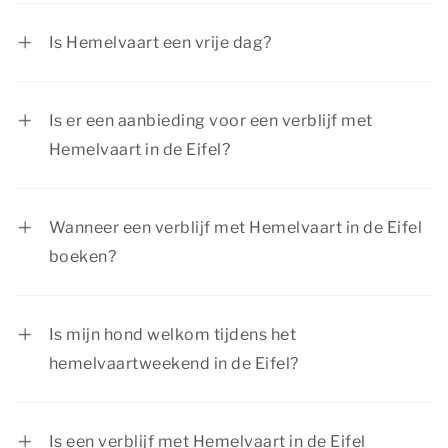
Hemelvaartsdag vindt altijd plaats op een
donderdag 39 dagen na Eerste Paasdag.
Is Hemelvaart een vrije dag?
Hemelvaart is een officiële feestdag in
Nederland. De meeste mensen zijn dan vrij.
Is er een aanbieding voor een verblijf met
Hemelvaart in de Eifel?
Dormio Resorts & Hotels heeft regelmatig
interessante aanbiedingen. Bekijk de pagina
Wanneer een verblijf met Hemelvaart in de Eifel
acties & arrangementen
voor de huidige
boeken?
kortingsacties.
Het hemelvaartweekend is een populair
weekend om een verblijf te boeken in de Eifel,
Is mijn hond welkom tijdens het
aangezien veel mensen dan een extra lang
hemelvaartweekend in de Eifel?
weekend vrij zijn. Wij willen je daarom adviseren
Ja, je
hond
is van harte welkom tijdens het
om je verblijf voor Hemelvaart zo vroeg
hemelvaartweekend in de Eifel. In de meeste
mogelijk te boeken. Zo heb je meer zekerheid dat
Is een verblijf met Hemelvaart in de Eifel