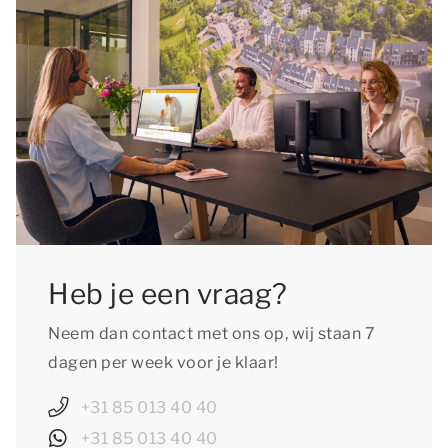
lang met het boeken van je voorjaarsvakantie in
aangegeven of huisdieren in die accommodatie
Arnemuiden!
welkom zijn. Het is verplicht je huisdier bij te
boeken en te voldoen aan de huisdierentoeslag.
Heb je een vraag?
Neem dan contact met ons op, wij staan 7
dagen per week voor je klaar!
+31 85 013 40 40
+31 85 013 40 40