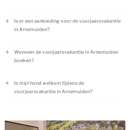
De voorjaarsvakantie duurt per regio één week.
Het is afhankelijk van de regio waarin de school
Is er een aanbieding voor de voorjaarsvakantie
zich bevindt, wanneer de kinderen in Nederland
in Arnemuiden?
voorjaarsvakantie hebben.
Regelmatig zijn er interessante aanbiedingen bij
Dormio Resorts & Hotels. Bekijk de actuele
Wanneer de voorjaarsvakantie in Arnemuiden
aanbiedingen op de pagina
acties &
boeken?
arrangementen
.
De voorjaarsvakantie is een erg populaire
vakantieperiode, aangezien de kinderen dan vrij
Is mijn hond welkom tijdens de
zijn van school. Daarom is het raadzaam om je
voorjaarsvakantie in Arnemuiden?
vakantie zo vroeg mogelijk te boeken, zodat de
Je
hond
is van harte welkom tijdens de
accommodatie van jouw voorkeur nog
voorjaarsvakantie in Arnemuiden! In de meeste
beschikbaar is. Bovendien geniet je langer van
accommodaties zijn maximaal 2 honden
de voorpret als je tijdig boekt. Wacht dus niet te
toegestaan. Bij het accommodatietype staat