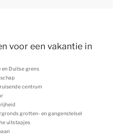
n voor een vakantie in
e en Duitse grens
dschap
 bruisende centrum
ur
ijheid
gronds grotten- en gangenstelsel
he uitstapjes
baan