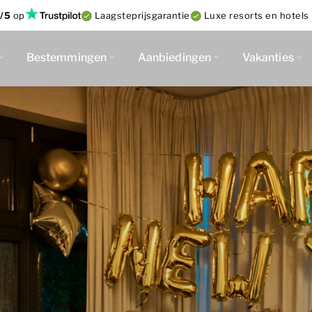
/5
op
Laagsteprijsgarantie
Luxe resorts en hotels 
Bestemmingen
Aanbiedingen
Vakanties