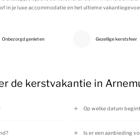
t of in je luxe accommodatie en het ultieme vakantiegevoe
Onbezorgd genieten
Gezellige kerstsfeer
er de kerstvakantie in Arnem
?
Op welke datum begint
december 2026 tot en met 3
De kerstvakantie begi
’s in Nederland hetzelfde.
eindigt op 3 januari 20
and?
Is er een aanbieding v