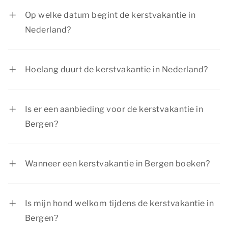
december 2026 tot en met 3 januari 2027. Deze
Op welke datum begint de kerstvakantie in
data zijn voor alle regio’s in Nederland hetzelfde.
Nederland?
De kerstvakantie begint in Nederland op 19
december 2026 en eindigt op 3 januari 2027.
Hoelang duurt de kerstvakantie in Nederland?
De kerstvakantie duurt twee weken in
Nederland.
Is er een aanbieding voor de kerstvakantie in
Bergen?
Er zijn regelmatig interessante aanbiedingen bij
Dormio Resorts & Hotels. Bekijk de actuele
Wanneer een kerstvakantie in Bergen boeken?
aanbiedingen op de pagina
acties &
De kinderen zijn vrij van school tijdens de
arrangementen
.
kerstvakantie, waardoor dit een erg populaire
Is mijn hond welkom tijdens de kerstvakantie in
periode is voor een vakantie. Daarom is het aan
Bergen?
te raden om je kerstvakantie in Bergen zo snel