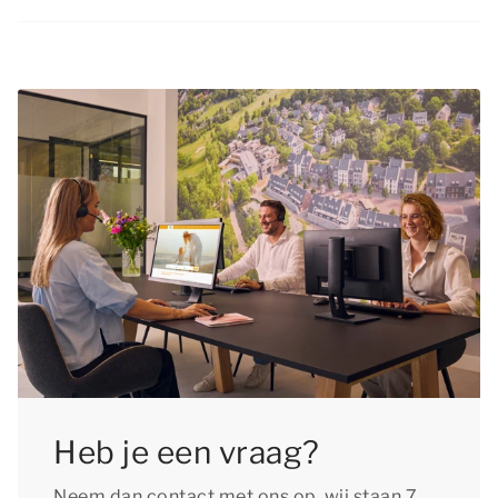
Ja, je
hond
is van harte welkom tijdens de
mogelijk te boeken, zodat je zeker weet dat de
kerstvakantie in Bergen! In de meeste
accommodatie die volledig aan jouw wensen
accommodaties zijn honden toegestaan. Bij elk
voldoet nog beschikbaar is. Een ander voordeel
accommodatietype staat aangegeven of
van je kerstvakantie tijdig boeken, is dat je nu
huisdieren in die accommodatie welkom zijn. Je
alvast kunt aftellen tot je verblijf!
kunt maximaal 2 huisdieren per accommodatie
bijboeken. Per huisdier geldt een toeslag.
Heb je een vraag?
Neem dan contact met ons op, wij staan 7